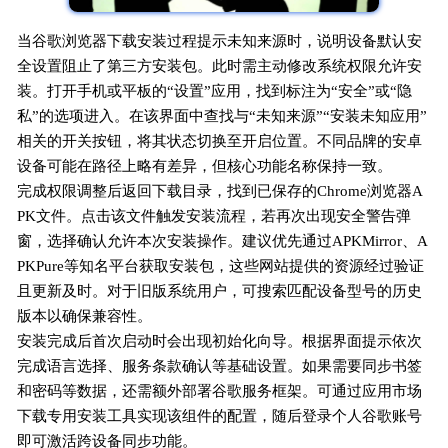
当谷歌浏览器下载安装过程提示未知来源时，说明设备默认安
全设置阻止了第三方安装包。此时需主动修改系统权限允许安
装。打开手机或平板的“设置”应用，找到标注为“安全”或“隐
私”的选项进入。在该界面中查找与“未知来源”“安装未知应用”
相关的开关按钮，将其状态切换至开启位置。不同品牌的安卓
设备可能在路径上略有差异，但核心功能名称保持一致。
完成权限调整后返回下载目录，找到已保存的Chrome浏览器A
PK文件。点击该文件触发安装流程，若再次出现安全警告弹
窗，选择确认允许本次安装操作。建议优先通过APKMirror、A
PKPure等知名平台获取安装包，这些网站提供的资源经过验证
且更新及时。对于旧版系统用户，可搜索匹配设备型号的历史
版本以确保兼容性。
安装完成后首次启动时会出现初始化向导。根据界面提示依次
完成语言选择、服务条款确认等基础设置。如果需要同步书签
和密码等数据，还需额外部署谷歌服务框架。可通过应用市场
下载专用安装工具实现该组件的配置，随后登录个人谷歌账号
即可激活跨设备同步功能。