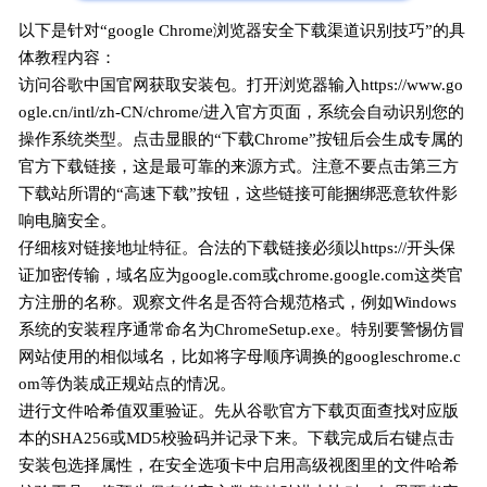
以下是针对“google Chrome浏览器安全下载渠道识别技巧”的具
体教程内容：
访问谷歌中国官网获取安装包。打开浏览器输入https://www.go
ogle.cn/intl/zh-CN/chrome/进入官方页面，系统会自动识别您的
操作系统类型。点击显眼的“下载Chrome”按钮后会生成专属的
官方下载链接，这是最可靠的来源方式。注意不要点击第三方
下载站所谓的“高速下载”按钮，这些链接可能捆绑恶意软件影
响电脑安全。
仔细核对链接地址特征。合法的下载链接必须以https://开头保
证加密传输，域名应为google.com或chrome.google.com这类官
方注册的名称。观察文件名是否符合规范格式，例如Windows
系统的安装程序通常命名为ChromeSetup.exe。特别要警惕仿冒
网站使用的相似域名，比如将字母顺序调换的googleschrome.c
om等伪装成正规站点的情况。
进行文件哈希值双重验证。先从谷歌官方下载页面查找对应版
本的SHA256或MD5校验码并记录下来。下载完成后右键点击
安装包选择属性，在安全选项卡中启用高级视图里的文件哈希