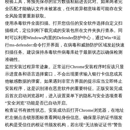
校验工具，将预先保存的官方数值粘贴进去比对。如果两者完
全匹配才能确认文件未被篡改，任何差异都意味着可能存在安
全风险需要重新获取。
使用杀毒软件全面扫描。打开您信任的安全软件选择自定义扫
描模式，定位到刚下载完成的安装包所在文件夹执行查杀。同
时可以利用Windows内置的Defender防护中心，通过Win+R运
行ms-defender:命令打开界面，在病毒和威胁防护区域发起快速
扫描任务。建议保持杀毒软件病毒库处于最新状态以确保检测
准确性。
监控安装过程异常迹象。正常运行Chrome安装程序时应该只显
示进度条和语言选择窗口，不会出现要求输入银行卡信息或其
他敏感数据的弹窗。如果遇到非官方界面的提示应当立即终止
安装程序，这是识别潜在恶意软件的重要特征。正版安装完成
后首次启动浏览器时，进入设置菜单下的隐私与安全选项查看
“安全浏览”功能是否已自动开启。
检查证书有效性状态。安装成功后打开Chrome浏览器，在地址
栏左侧点击锁形图标查看网站身份信息。确保显示的证书颁发
机构是受信任的根证书颁发机构，若出现“无法验证证书”警告