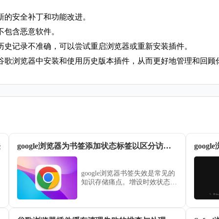
最新的安全补丁和功能改进。
且不包含恶意软件。
或历史记录不准确，可以尝试重启浏览器或重新安装插件。
谷歌浏览器中安装和使用历史版本插件，从而更好地管理和回顾
法
google浏览器为书签添加状态标签以区分访问时效
goo
google浏览器书签失效是常见的
知识存储痛点。增设时效状态标
签（如“最新”、“过期”），配合
定期自动校验机制，能确保您的
个人知识库中存储的信息始终具
备高度参考价值。