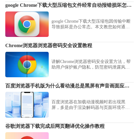
google Chrome下载大型压缩包文件经常自动报错损坏怎么办
google Chrome下载大型压缩包因传输中断
导致损坏是办公常态。本文教您如何通过
校验MD5值判断损坏情况，并利用断点续
传工具修复未完成的分片，实现损坏压缩
包的重组与完整性恢复。
Chrome浏览器浏览器密码安全设置教程
讲解Chrome浏览器密码安全设置方法，帮
助用户保护账户隐私，防范密码泄露风
险。
百度浏览器手机版为什么看动漫总是黑屏有声音画面应该怎么调
百度浏览器在加载动漫视频时若出现黑
屏，多是由于渲染解码器与页面环境不兼
容。跟随本文调整解码设置与兼容性方
案，即可修复画面丢失问题，恢复顺畅的
动漫体验。
谷歌浏览器下载完成后网页翻译优化操作教程