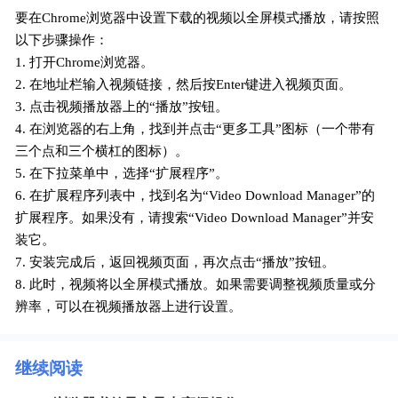
要在Chrome浏览器中设置下载的视频以全屏模式播放，请按照
以下步骤操作：
1. 打开Chrome浏览器。
2. 在地址栏输入视频链接，然后按Enter键进入视频页面。
3. 点击视频播放器上的“播放”按钮。
4. 在浏览器的右上角，找到并点击“更多工具”图标（一个带有
三个点和三个横杠的图标）。
5. 在下拉菜单中，选择“扩展程序”。
6. 在扩展程序列表中，找到名为“Video Download Manager”的
扩展程序。如果没有，请搜索“Video Download Manager”并安
装它。
7. 安装完成后，返回视频页面，再次点击“播放”按钮。
8. 此时，视频将以全屏模式播放。如果需要调整视频质量或分
辨率，可以在视频播放器上进行设置。
继续阅读