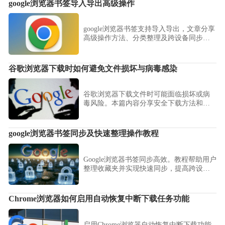
google浏览器书签导入导出高级操作
google浏览器书签支持导入导出，文章分享
高级操作方法、分类整理及跨设备同步技
巧，帮助用户高效管理收藏内容。
谷歌浏览器下载时如何避免文件损坏与病毒感染
谷歌浏览器下载文件时可能面临损坏或病
毒风险。本篇内容分享安全下载方法和防
护技巧，保障用户数据安全。
google浏览器书签同步及快速整理操作教程
Google浏览器书签同步高效。教程帮助用户
整理收藏夹并实现快速同步，提高跨设备
访问速度和浏览效率。
Chrome浏览器如何启用自动恢复中断下载任务功能
启用Chrome浏览器自动恢复中断下载功能