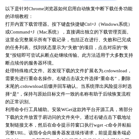
以下是针对Chrome浏览器如何启用自动恢复中断下载任务功能
的详细教程：
打开内置下载管理器。按下键盘快捷键Ctrl+J（Windows系统）
或Command+J（Mac系统），直接调出独立的下载管理页面。
这里会完整展示所有下载记录，包括正在进行、失败和已完成
的任务列表。找到状态显示为“失败”的项目，点击对应的“恢
复”按钮即可尝试从断点处继续传输。此方法适用于大多数支持
断点续传的服务器环境。
处理特殊格式文件。若发现下载的文件扩展名为.crdownload，
需要先进行重命名操作。右键点击该文件选择“重命名”，删除
末尾的.crdownload后缀并回车确认。当系统弹出风险提示时选
择“是”，保持与原始目标文件一致的名称有助于后续恢复流程
的正常识别。
利用命令行工具辅助。安装WGet这款跨平台开源工具，将部分
下载的文件放置于易访问的文件夹中。通过右键点击下载地址
复制链接文本，然后在命令提示符窗口执行wget -c命令并粘贴
完整URL。该指令会向服务器发送续传请求，前提是服务端必