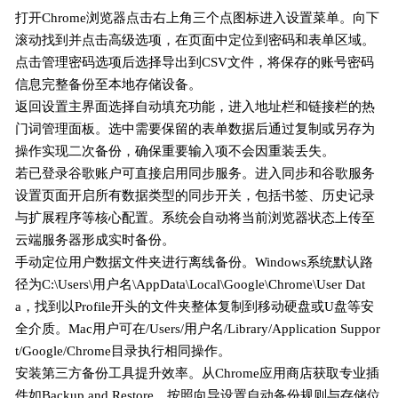
打开Chrome浏览器点击右上角三个点图标进入设置菜单。向下
滚动找到并点击高级选项，在页面中定位到密码和表单区域。
点击管理密码选项后选择导出到CSV文件，将保存的账号密码
信息完整备份至本地存储设备。
返回设置主界面选择自动填充功能，进入地址栏和链接栏的热
门词管理面板。选中需要保留的表单数据后通过复制或另存为
操作实现二次备份，确保重要输入项不会因重装丢失。
若已登录谷歌账户可直接启用同步服务。进入同步和谷歌服务
设置页面开启所有数据类型的同步开关，包括书签、历史记录
与扩展程序等核心配置。系统会自动将当前浏览器状态上传至
云端服务器形成实时备份。
手动定位用户数据文件夹进行离线备份。Windows系统默认路
径为C:\Users\用户名\AppData\Local\Google\Chrome\User Dat
a，找到以Profile开头的文件夹整体复制到移动硬盘或U盘等安
全介质。Mac用户可在/Users/用户名/Library/Application Suppor
t/Google/Chrome目录执行相同操作。
安装第三方备份工具提升效率。从Chrome应用商店获取专业插
件如Backup and Restore，按照向导设置自动备份规则与存储位