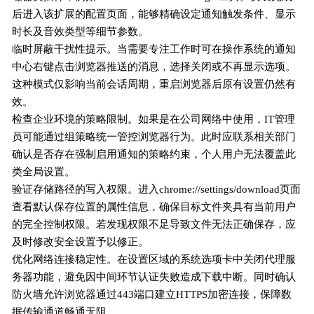
后进入该扩展的配置页面，能够精确设定通知触发条件、显示
时长及音效类型等细节参数。
临时屏蔽干扰性提示。当需要专注工作时可在操作系统的通知
中心右键点击浏览器推送的消息，选择关闭或不再显示选项。
这种模式仅影响当前会话周期，重启浏览器后原有设置仍然有
效。
检查企业环境的策略限制。如果是在公司网络中使用，IT管理
员可能通过组策略统一管控浏览器行为。此时应联系相关部门
确认是否存在强制启用通知的策略约束，个人用户无法覆盖此
类全局设置。
验证存储路径的写入权限。进入chrome://settings/download页面
查看默认保存位置的属性信息，确保目标文件夹具有当前用户
的完全控制权限。若发现权限不足导致文件无法正确保存，应
及时修改安全设置予以修正。
优化网络连接稳定性。在设置区域的系统选项卡中关闭代理服
务器功能，避免因中间环节认证失败造成下载中断。同时确认
防火墙允许浏览器通过443端口建立HTTPS加密连接，保障数
据传输通道畅通无阻。