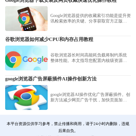
Google浏览器下载安装及网页收藏快速优化操作教程
Google浏览器提供的收藏索引功能是提升资
讯检索效率的关键。分享获取官方正版资
源的路径，并重点演示如何通过重命名标
题、合并同类项及利用搜索栏定位历史记
录的方法，助您在完成下载后快速建立高
谷歌浏览器如何减少CPU和内存占用教程
效的收藏夹管理体系，让海量网页资源井
然有序，提升回溯。
谷歌浏览器长时间高能耗负载将制约系统
整体性能。本文指导您配置内核级资源配
额调度机制，实现闲置进程物理卸载与内
存资源动态平衡，确保多业务交互下的极
致流畅度。
google浏览器广告屏蔽插件AI操作创新方法
google浏览器AI操作优化广告屏蔽插件。创
新方法减少网页广告干扰，加快页面加
载，提升浏览体验顺畅高效。
本平台资源仅供学习参考，禁止传播和商用，请于24小时内删除，违规
后果自负。