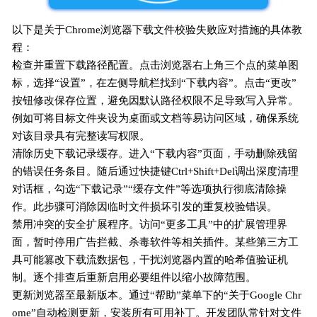
以下是关于Chrome浏览器下载文件校验失败应对措施的具体教
程：
检查并重置下载路径配置。点击浏览器右上角三个点的菜单图
标，选择“设置”，在左侧导航栏找到“下载内容”。点击“更改”
按钮修改保存位置，避免因默认路径权限不足导致写入异常。
例如可将目标文件夹设为桌面或文档等易访问区域，确保系统
对该目录具有完整读写权限。
清除历史下载记录缓存。进入“下载内容”页面，手动删除残留
的错误任务条目。随后通过快捷键Ctrl+Shift+Del调出深度清理
对话框，勾选“下载记录”“缓存文件”等选项执行彻底清除操
作。此步骤可消除因临时文件损坏引发的重复校验错误。
禁用冲突的安全扩展程序。访问“更多工具”中的扩展管理界
面，暂时停用广告拦截、杀毒软件等相关插件。某些第三方工
具可能篡改下载流数据包，干扰浏览器内置的哈希值验证机
制。逐个排查后重新启用必要组件以缩小故障范围。
更新浏览器至最新版本。通过“帮助”菜单下的“关于Google Chr
ome”自动检测更新，安装所有可用补丁。开发团队常针对文件