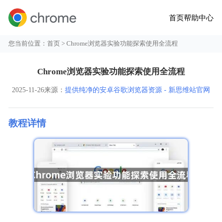
首页
帮助中心
您当前位置：
首页
> Chrome浏览器实验功能探索使用全流程
Chrome浏览器实验功能探索使用全流程
2025-11-26
来源：
提供纯净的安卓谷歌浏览器资源 - 新思维站官网
教程详情