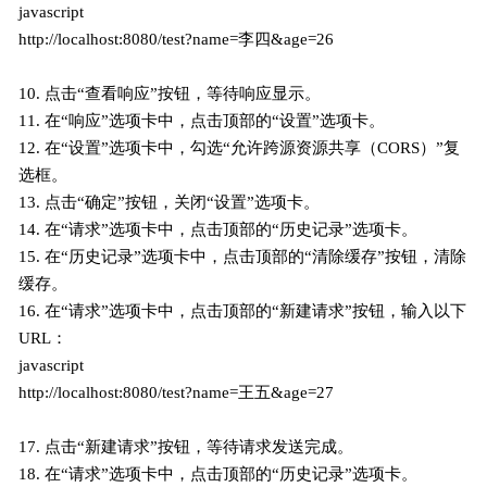
javascript
http://localhost:8080/test?name=李四&age=26
10. 点击“查看响应”按钮，等待响应显示。
11. 在“响应”选项卡中，点击顶部的“设置”选项卡。
12. 在“设置”选项卡中，勾选“允许跨源资源共享（CORS）”复
选框。
13. 点击“确定”按钮，关闭“设置”选项卡。
14. 在“请求”选项卡中，点击顶部的“历史记录”选项卡。
15. 在“历史记录”选项卡中，点击顶部的“清除缓存”按钮，清除
缓存。
16. 在“请求”选项卡中，点击顶部的“新建请求”按钮，输入以下
URL：
javascript
http://localhost:8080/test?name=王五&age=27
17. 点击“新建请求”按钮，等待请求发送完成。
18. 在“请求”选项卡中，点击顶部的“历史记录”选项卡。