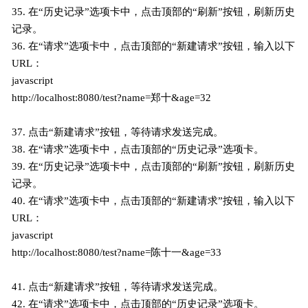
35. 在“历史记录”选项卡中，点击顶部的“刷新”按钮，刷新历史
记录。
36. 在“请求”选项卡中，点击顶部的“新建请求”按钮，输入以下
URL：
javascript
http://localhost:8080/test?name=郑十&age=32
37. 点击“新建请求”按钮，等待请求发送完成。
38. 在“请求”选项卡中，点击顶部的“历史记录”选项卡。
39. 在“历史记录”选项卡中，点击顶部的“刷新”按钮，刷新历史
记录。
40. 在“请求”选项卡中，点击顶部的“新建请求”按钮，输入以下
URL：
javascript
http://localhost:8080/test?name=陈十一&age=33
41. 点击“新建请求”按钮，等待请求发送完成。
42. 在“请求”选项卡中，点击顶部的“历史记录”选项卡。