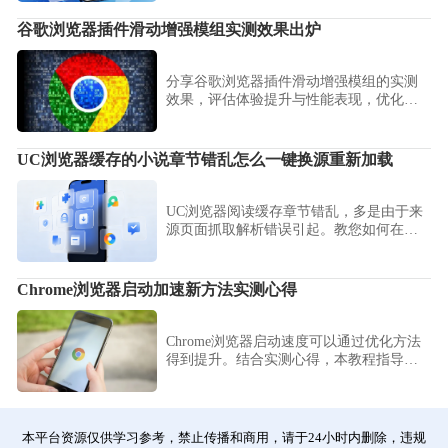
机版怎么调出高级面板按照具体日期查找
历史浏览记录。在海量庞杂的访问数据中
谷歌浏览器插件滑动增强模组实测效果出炉
通过时间轴进行筛选，精准定位错过的旧
内容。
分享谷歌浏览器插件滑动增强模组的实测
效果，评估体验提升与性能表现，优化页
面滚动交互。
UC浏览器缓存的小说章节错乱怎么一键换源重新加载
UC浏览器阅读缓存章节错乱，多是由于来
源页面抓取解析错误引起。教您如何在阅
读设置中一键执行“换源”操作，重载章节数
据，确保小说内容顺序正确、完整展示。
Chrome浏览器启动加速新方法实测心得
Chrome浏览器启动速度可以通过优化方法
得到提升。结合实测心得，本教程指导用
户快速进入浏览器，提高日常使用效率和
操作体验。
本平台资源仅供学习参考，禁止传播和商用，请于24小时内删除，违规