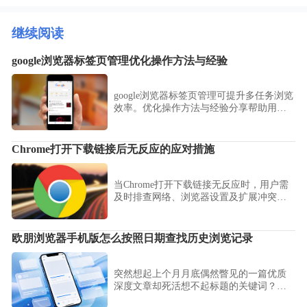
继续阅读
google浏览器标签页管理优化操作方法与经验
google浏览器标签页管理可提升多任务浏览
效率。优化操作方法与经验分享帮助用户
快速整理、切换与管理标签页，实现高效
浏览和工作流程优化。
Chrome打开下载链接后无反应的应对措施
当Chrome打开下载链接无反应时，用户需
及时排查网络、浏览器设置及扩展冲突等
问题。本文系统讲解常见原因及解决措
施，帮助用户快速恢复下载功能，保障文
件正常获取，提升使用稳定性。
欧朋浏览器手机版怎么按照日期查找历史浏览记录
突然想起上个月月底偶然瞥见的一篇优质
深度文章却死活想不起标题的关键词？这
篇教程教您欧朋浏览器（Opera浏览器）手