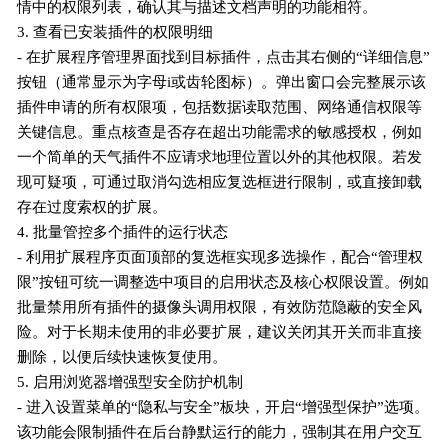
情中的权限列表，确认其与描述文档声明的功能相符。
3. 查看已安装插件的权限明细
- 在扩展程序管理界面找到目标插件，点击其右侧的“详细信息”
按钮（通常显示为字母i或齿轮图标）。弹出窗口会完整展示该
插件申请的所有权限项，包括数据读取范围、网络通信权限等
关键信息。重点核查是否存在超出功能需求的敏感授权，例如
一个简单的天气插件不应请求地理位置以外的其他权限。若发
现可疑项，可通过取消勾选相应复选框进行限制，或直接卸载
存在过度索权的扩展。
4. 批量管控多个插件的运行状态
- 利用扩展程序页面顶部的复选框实现多选操作，配合“管理权
限”按钮可统一调整选中项目的启用状态及核心权限设置。例如
批量禁用所有插件的摄像头调用权限，有效防范隐蔽的安全风
险。对于长期未使用的非必要扩展，建议关闭其开关而非直接
删除，以便后续快速恢复使用。
5. 启用浏览器增强型安全防护机制
- 进入设置菜单的“隐私与安全”板块，开启“增强型保护”选项。
该功能会限制插件在后台静默运行的能力，强制其在用户交互