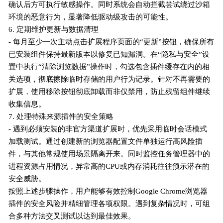
确认后方可执行敏感操作。同时系统会自动拦截尝试绕过沙箱
环境的恶意行为，显著降低驱动级攻击的可能性。
6. 定期维护更新与数据清理
- 每月至少一次主动点击扩展程序页面的“更新”按钮，确保所有
已安装组件保持最新版本以修复已知漏洞。在“隐私与安全”设
置中执行“清除浏览数据”操作时，勾选包含插件缓存在内的相
关选项，彻底擦除临时存储的用户行为记录。针对不再需要的
扩展，使用移除按钮彻底卸载而非仅禁用，防止残留组件继续
收集信息。
7. 处理特殊来源插件的安全策略
- 遇到必须安装的非官方渠道扩展时，优先采用临时会话模式
加载测试。通过创建新的浏览器配置文件单独运行高风险插
件，与其他常规使用场景隔离开来。同时监控任务管理器中的
进程资源占用情况，异常高的CPU或内存消耗往往预示潜在的
安全威胁。
按照上述步骤操作，用户能够有效控制Google Chrome浏览器
插件的安全风险并精细管理各项权限。遇到复杂情况时，可组
合多种方法交叉测试以达到最佳效果。