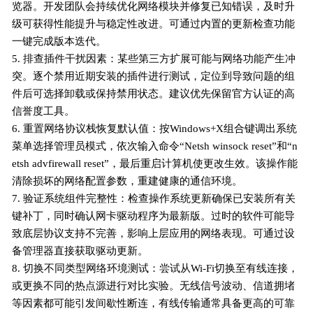
览器。开发团队会持续优化网络模块并修复已知错误，及时升
级可获得性能提升与稳定性改进。可通过内置的更新检查功能
一键完成版本迭代。
5. 排查插件干扰因素：某些第三方扩展可能与网络功能产生冲
突。逐个禁用近期安装的插件进行测试，定位到导致问题的组
件后可选择卸载或保持禁用状态。建议优先保留官方认证的高
信誉度工具。
6. 重置网络协议栈恢复默认值：按Windows+X组合键调出系统
菜单选择管理员模式，依次输入命令“Netsh winsock reset”和“n
etsh advfirewall reset”，最后重启计算机使更改生效。该操作能
清除损坏的网络配置参数，重建健康的通信环境。
7. 验证系统组件完整性：检查操作系统更新确保已安装所有关
键补丁，同时确认网卡驱动程序为最新版。过时的软件可能导
致底层协议支持不完善，影响上层应用的网络表现。可通过设
备管理器直接获取驱动更新。
8. 切换不同类型网络环境测试：尝试从Wi-Fi切换至有线连接，
或更换不同的热点源进行对比实验。无线信号波动、信道拥堵
等因素都可能引发间歇性断连，有线传输通常具备更高的可靠