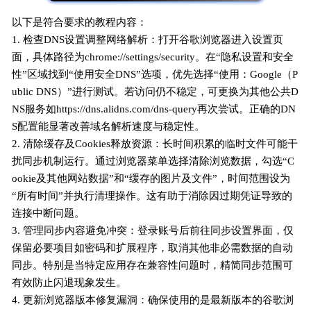
以下是符合要求的教程内容：
1. 检查DNS设置调整网络解析：打开谷歌浏览器进入设置页
面，具体路径为chrome://settings/security。在“隐私设置和安全
性”区域找到“使用安全DNS”选项，优先选择“使用：Google（P
ublic DNS）”进行测试。若访问仍不稳定，可更换为其他公共D
NS服务如https://dns.alidns.com/dns-query再次尝试。正确的DN
S配置能显著改善域名解析速度与稳定性。
2. 清除缓存及Cookies释放资源：长时间积累的临时文件可能干
扰同步机制运行。通过浏览器菜单选择清除浏览数据，勾选“C
ookie及其他网站数据”和“缓存的图片及文件”，时间范围设为
“所有时间”并执行清理操作。这有助于消除因过期凭证导致的
连接中断问题。
3. 管理同步内容避免冲突：登录账号后前往同步设置界面，仅
保留必要项目如密码和扩展程序，取消其他非必需数据的自动
同步。特别是当特定应用存在兼容性问题时，精简同步范围可
有效防止闪退现象发生。
4. 更新浏览器版本修复漏洞：确保使用的是最新版本的谷歌浏