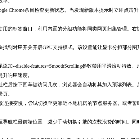
效率。
ogle Chrome条目检查更新状态。当发现新版本提示时立即
。
未使用的标签窗口，利用内置的分组功能将同类网页归集管理。
板块找到对应开关开启GPU支持模式。该设置能让显卡分担部分
disable-features=SmoothScrolling参数禁用平
提升响应速度。
地址栏后按下回车键访问几次，浏览器会自动将其加入预读列表
录页。
务导致连接变慢，尝试切换至更靠近本地机房的节点服务器。或者
拽至导航栏最前端位置，减少手动切换引擎的次数浪费的时间。