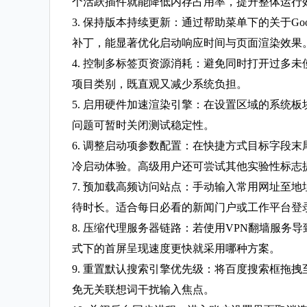
个活跃插件就能降低内存占用率，提升整体运行
3. 保持版本持续更新：通过帮助菜单下的关于Go
补丁，能显著优化启动响应时间与页面渲染效果
4. 控制多标签页资源消耗：避免同时打开过多
项目类别，既直观又减少系统负担。
5. 启用硬件加速渲染引擎：在设置区域的系统
问题可暂时关闭测试稳定性。
6. 调整启动项参数配置：在快捷方式目标字段末尾添加--
冷启动体验。高级用户还可尝试其他实验性标志
7. 预加载高频访问站点：手动输入常用网址至
待时长。适合每日必看的新闻门户或工作平台登
8. 压缩代理服务器链路：若使用VPN翻墙服
式下的首屏呈现速度更快就采用哪种方案。
9. 重置默认搜索引擎优先级：将百度搜索框拖
免无关联想词干扰输入焦点。