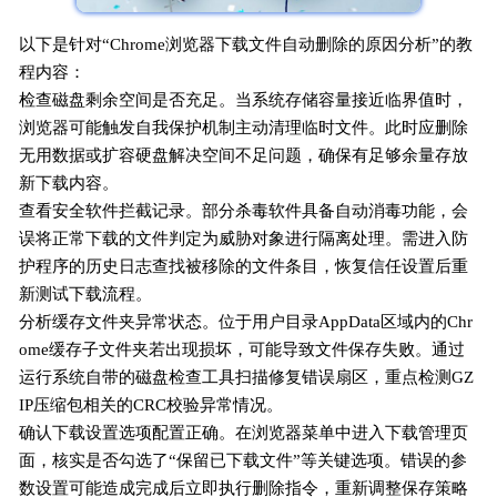
以下是针对“Chrome浏览器下载文件自动删除的原因分析”的教
程内容：
检查磁盘剩余空间是否充足。当系统存储容量接近临界值时，
浏览器可能触发自我保护机制主动清理临时文件。此时应删除
无用数据或扩容硬盘解决空间不足问题，确保有足够余量存放
新下载内容。
查看安全软件拦截记录。部分杀毒软件具备自动消毒功能，会
误将正常下载的文件判定为威胁对象进行隔离处理。需进入防
护程序的历史日志查找被移除的文件条目，恢复信任设置后重
新测试下载流程。
分析缓存文件夹异常状态。位于用户目录AppData区域内的Chr
ome缓存子文件夹若出现损坏，可能导致文件保存失败。通过
运行系统自带的磁盘检查工具扫描修复错误扇区，重点检测GZ
IP压缩包相关的CRC校验异常情况。
确认下载设置选项配置正确。在浏览器菜单中进入下载管理页
面，核实是否勾选了“保留已下载文件”等关键选项。错误的参
数设置可能造成完成后立即执行删除指令，重新调整保存策略