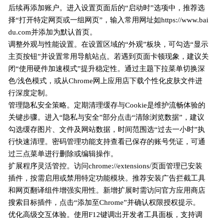
后续再添加账户。进入设置页面后的“启动时”选项中，推荐选
择“打开特定网页或一组网页”，输入常用网址如https://www.bai
du.com并添加为默认首页。
调整外观与性能设置。在设置区域的“外观”板块，可勾选“显示
主页按钮”并设置常用导航站点。若遇到页面卡顿现象，建议关
闭“使用硬件加速模式”提升稳定性。通过主题下拉菜单切换深
色/浅色模式，或从Chrome网上应用店下载个性化皮肤文件进
行深度定制。
管理隐私安全策略。定期清理缓存与Cookie是维护流畅体验的
关键步骤。进入“隐私与安全”部分点击“清除浏览数据”，建议
勾选缓存图片、文件及网站数据，时间范围选“过去一小时”执
行快速清理。密码管理功能支持查看已保存的账号凭证，可通
过三点菜单进行删除或编辑操作。
扩展程序灵活管控。访问chrome://extensions/页面管理已安装
插件，按需启用或禁用特定功能模块。推荐安装广告拦截工具
和网页翻译组件增强实用性。新增扩展时需访问官方应用商店
搜索目标插件，点击“添加至Chrome”并确认权限授权提示。
优化高级交互体验。使用F12键调出开发者工具面板，支持调