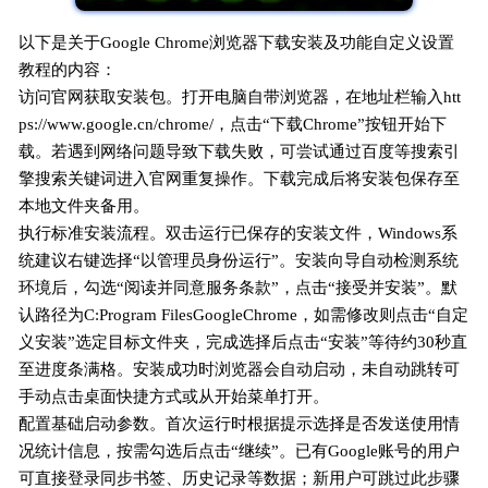
以下是关于Google Chrome浏览器下载安装及功能自定义设置
教程的内容：
访问官网获取安装包。打开电脑自带浏览器，在地址栏输入htt
ps://www.google.cn/chrome/，点击“下载Chrome”按钮开始下
载。若遇到网络问题导致下载失败，可尝试通过百度等搜索引
擎搜索关键词进入官网重复操作。下载完成后将安装包保存至
本地文件夹备用。
执行标准安装流程。双击运行已保存的安装文件，Windows系
统建议右键选择“以管理员身份运行”。安装向导自动检测系统
环境后，勾选“阅读并同意服务条款”，点击“接受并安装”。默
认路径为C:Program FilesGoogleChrome，如需修改则点击“自定
义安装”选定目标文件夹，完成选择后点击“安装”等待约30秒直
至进度条满格。安装成功时浏览器会自动启动，未自动跳转可
手动点击桌面快捷方式或从开始菜单打开。
配置基础启动参数。首次运行时根据提示选择是否发送使用情
况统计信息，按需勾选后点击“继续”。已有Google账号的用户
可直接登录同步书签、历史记录等数据；新用户可跳过此步骤