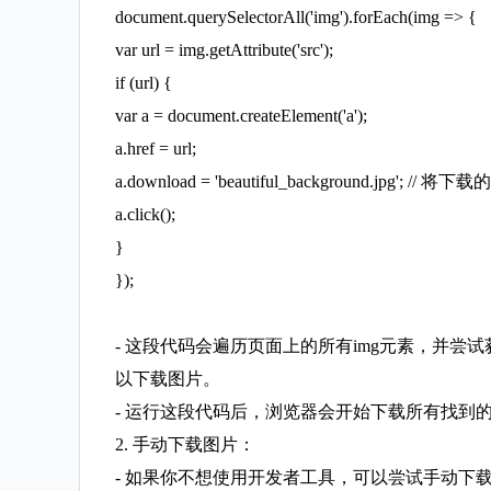
document.querySelectorAll('img').forEach(img => {
var url = img.getAttribute('src');
if (url) {
var a = document.createElement('a');
a.href = url;
a.download = 'beautiful_background.jpg'; // 将
a.click();
}
});
- 这段代码会遍历页面上的所有img元素，并尝试
以下载图片。
- 运行这段代码后，浏览器会开始下载所有找到
2. 手动下载图片：
- 如果你不想使用开发者工具，可以尝试手动下