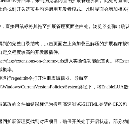
/extensions/并回车，来到浏览器内置的扩展管理界面。此处
上角找到开关选项并勾选启用开发者模式。此时界面会增加相关
x文件，直接用鼠标将其拖至扩展管理页面空白处。浏览器会弹出
得到的完整目录结构，点击页面左上角加载已解压的扩展程序按
自定义程度较高的开发版插件。
ags/extensions-on-chrome-urls进入实验性功能配置页。将E
截概率。
运行regedit命令打开注册表编辑器。导航至
oft\Windows\CurrentVersion\Policies\System路径
篡改的文件如错误标记为搜狗高速浏览器HTML类型的CRX包，
返回扩展管理页找到对应项目，确保开关处于开启状态。部分功