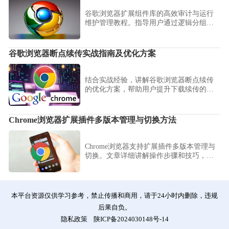
谷歌浏览器扩展组件库的高效审计与运行
维护管理教程。指导用户通过逻辑分组进
行权限资产清洗、性能监控审计与运行环
境配置管理，保障工具链的长期稳定提
效。
谷歌浏览器断点续传实战指南及优化方案
结合实战经验，讲解谷歌浏览器断点续传
的优化方案，帮助用户提升下载续传的效
率和稳定性。
Chrome浏览器扩展插件多版本管理与切换方法
Chrome浏览器支持扩展插件多版本管理与
切换。文章详细讲解操作步骤和技巧，帮
助用户保持插件稳定运行。
本平台资源仅供学习参考，禁止传播和商用，请于24小时内删除，违规
后果自负。
隐私政策
陕ICP备2024030148号-14