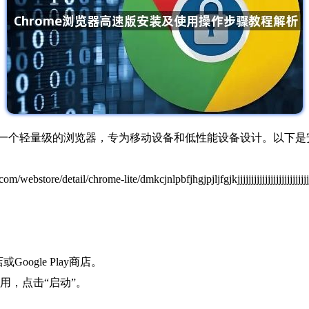
te）是一个轻量级的浏览器，专为移动设备和低性能设备设计。以下是安装
/detail/chrome-lite/dmkcjnlpbfjhgjpjljfgjkjjjjjjjjjjjjjjjjjjjjjjjjjjjj
oogle Play商店。
的应用，点击“启动”。