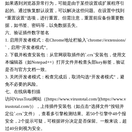
如果遇到浏览器异常行为，可能是由于某些设置或扩展程序引
起的。通过恢复默认设置，可以解决这些问题。在设置中找到
“重置设置”选项，进行重置。但需注意，重置前应备份重要数
据，如书签、密码等，以免数据丢失。
六、验证插件数字签名
1. 启用开发者模式：在Chrome地址栏输入`chrome://extensions/
`，启用“开发者模式”。
2. 下载并检查安装包：从官网获取插件的`.crx`安装包，使用文
本编辑器（如Notepad++）打开文件并检查头部key标签，验证
是否与官方文档一致。
3. 关闭开发者模式：检查完成后，取消勾选“开发者模式”，避
免不必要的风险。
七、在线病毒扫描
访问VirusTotal网站（[https://www.virustotal.com/](https://www.v
irustotal.com/)），上传插件安装包（如点击“选择文件”按钮并
定位`.crx`文件），查看多引擎检测结果。若50个引擎中48个报
安全，2个提示可疑，可根据评分决定是否保留。一般来说，超
过40分则视为安全。