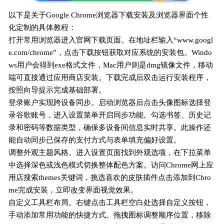
以下是关于Google Chrome浏览器下载安装及浏览器界面个性
化定制的具体教程：
打开常用浏览器进入官网下载页面。在地址栏输入“www.googl
e.com/chrome”，点击下载按钮获取对应系统的安装包。Windo
ws用户会得到exe格式文件，Mac用户则是dmg镜像文件，移动
端可直接通过应用商店安装。下载完成后双击运行安装程序，
按照向导提示完成基础部署。
登录账户实现跨设备同步。启动浏览器后点击头像图标选择登
录谷歌账号，进入设置菜单开启同步功能。勾选书签、历史记
录和密码等数据类型，确保多设备间信息实时共享。此操作还
能自动同步已保存的支付方式与表单填充偏好设置。
调整外观主题风格。进入设置页面找到外观选项，在下拉菜单
中选择深色或浅色模式切换整体配色方案。访问Chrome网上应
用店搜索themes关键词，挑选喜欢的皮肤插件点击添加到Chro
me完成安装，立即改变界面视觉效果。
自定义工具栏布局。右键点击工具栏空白处选择自定义按钮，
手动添加常用功能的快捷方式。拖拽图标调整顺序位置，移除