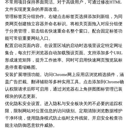
不常用项目保持界面简洁。对于高级用户，可通过修改HTML
文件实现更复杂的界面改造。
管理标签页分组协作。右键点击标签页选择添加到新组，为同
类网页创建独立容器并命名标识。将相关页面拖入对应分组便
于分类管理，双击组名快速重命名整个窗口。配合固定标签功
能可常驻重要网站入口。
配置启动页面内容。在设置区域的启动时选项里设定特定网址
集合，每次打开浏览器自动加载预设页面。支持添加多个URL
形成速览矩阵，提升工作效率。同时可启用快速网页预览鼠标
悬停查看缩略图。
安装扩展增强功能。访问Chrome网上应用店浏览精选插件，涵
盖广告拦截、翻译辅助等多种实用工具。点击添加到Chrome确
认权限请求后即可启用，通过浏览器右上角拼图图标管理已装
模块的状态更新。
优化隐私安全设置。进入隐私与安全板块关闭不必要的追踪权
限，限制网站对位置信息的访问级别。定期清除浏览数据维护
干净环境，使用隐身模式防止临时文件残留。开启安全检查功
能主动防御恶意软件威胁。