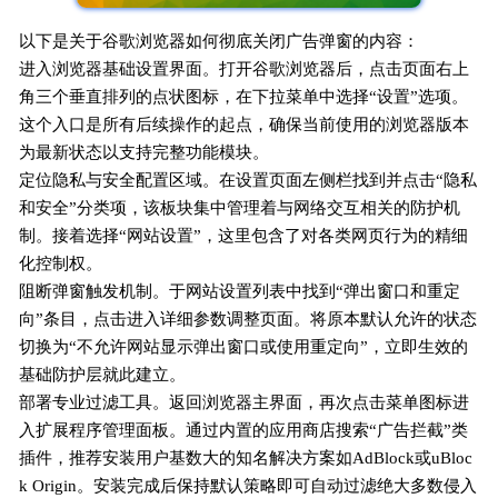
以下是关于谷歌浏览器如何彻底关闭广告弹窗的内容：
进入浏览器基础设置界面。打开谷歌浏览器后，点击页面右上
角三个垂直排列的点状图标，在下拉菜单中选择“设置”选项。
这个入口是所有后续操作的起点，确保当前使用的浏览器版本
为最新状态以支持完整功能模块。
定位隐私与安全配置区域。在设置页面左侧栏找到并点击“隐私
和安全”分类项，该板块集中管理着与网络交互相关的防护机
制。接着选择“网站设置”，这里包含了对各类网页行为的精细
化控制权。
阻断弹窗触发机制。于网站设置列表中找到“弹出窗口和重定
向”条目，点击进入详细参数调整页面。将原本默认允许的状态
切换为“不允许网站显示弹出窗口或使用重定向”，立即生效的
基础防护层就此建立。
部署专业过滤工具。返回浏览器主界面，再次点击菜单图标进
入扩展程序管理面板。通过内置的应用商店搜索“广告拦截”类
插件，推荐安装用户基数大的知名解决方案如AdBlock或uBloc
k Origin。安装完成后保持默认策略即可自动过滤绝大多数侵入