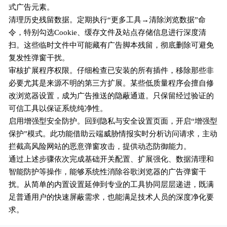
式广告元素。
清理历史残留数据。定期执行“更多工具→清除浏览数据”命
令，特别勾选Cookie、缓存文件及站点存储信息进行深度清
扫。这些临时文件中可能藏有广告脚本残留，彻底删除可避免
复发性弹窗干扰。
审核扩展程序权限。仔细检查已安装的所有插件，移除那些非
必要尤其是来源不明的第三方扩展。某些低质量程序会擅自修
改浏览器设置，成为广告推送的隐蔽通道。只保留经过验证的
可信工具以保证系统纯净性。
启用增强型安全防护。回到隐私与安全设置页面，开启“增强型
保护”模式。此功能借助云端威胁情报实时分析访问请求，主动
拦截高风险网站的恶意弹窗攻击，提供动态防御能力。
通过上述步骤依次完成基础开关配置、扩展强化、数据清理和
智能防护等操作，能够系统性消除谷歌浏览器的广告弹窗干
扰。从简单的内置设置延伸到专业的工具协同层层递进，既满
足普通用户的快速屏蔽需求，也能满足技术人员的深度净化要
求。