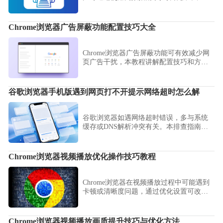
高浏览效率和日常操作便利性。
Chrome浏览器广告屏蔽功能配置技巧大全
Chrome浏览器广告屏蔽功能可有效减少网
页广告干扰，本教程讲解配置技巧和方
法。用户可优化浏览体验，享受干净网页
环境。
谷歌浏览器手机版遇到网页打不开提示网络超时怎么解
谷歌浏览器如遇网络超时错误，多与系统
缓存或DNS解析冲突有关。本排查指南从
网络重置到数据清理提供系统性解决方
案，帮您迅速定位故障源头，找回正常的
网页连接体验。
Chrome浏览器视频播放优化操作技巧教程
Chrome浏览器在视频播放过程中可能遇到
卡顿或清晰度问题，通过优化设置可改善
体验。操作技巧教程能帮助用户快速解决
播放异常，享受流畅观影效果。
Chrome浏览器视频播放画质提升技巧与优化方法