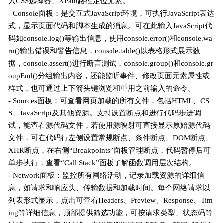
入CSS选择器、XPath路径定位元素。
- Console面板：是交互式JavaScript环境，可执行JavaScript表达
式，显示页面代码和脚本生成的消息。可在此输入JavaScript代
码如console.log()等输出信息，使用console.error()和console.wa
rn()输出错误和警告信息，console.table()以表格形式展示数
据，console.assert()进行断言测试，console.group()和console.gr
oupEnd()分组输出内容，还能监听事件、修改页面元素属性或
样式，也可通过上下箭头键浏览和重用之前输入的命令。
- Sources面板：可查看网页加载的所有文件，包括HTML、CS
S、JavaScript及其他资源。支持设置断点和进行代码步进调
试，能查看源代码文件，若使用源映射可直接显示原始源代码
文件，可在代码行左侧设置常规断点、条件断点、DOM断点、
XHR断点，在右侧“Breakpoints”面板管理断点，代码暂停后可
单步执行，查看“Call Stack”面板了解函数调用层次结构。
- Network面板：监控所有网络活动，记录加载资源的详细信
息，如请求和响应头、传输数据和加载时间。每个网络请求以
列表形式显示，点击可查看Headers、Preview、Response、Tim
ing等详细信息，顶部提供筛选功能，可按请求类型、状态码等