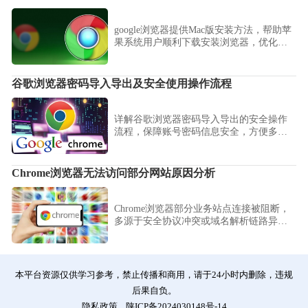
google浏览器提供Mac版安装方法，帮助苹
果系统用户顺利下载安装浏览器，优化使
用体验。
谷歌浏览器密码导入导出及安全使用操作流程
详解谷歌浏览器密码导入导出的安全操作
流程，保障账号密码信息安全，方便多设
备间同步管理。
Chrome浏览器无法访问部分网站原因分析
Chrome浏览器部分业务站点连接被阻断，
多源于安全协议冲突或域名解析链路异
常。本排障手册整理了从DNS适配到环境
信任策略调整的方案，帮您打通关键业务
链路。
本平台资源仅供学习参考，禁止传播和商用，请于24小时内删除，违规
后果自负。
隐私政策
陕ICP备2024030148号-14