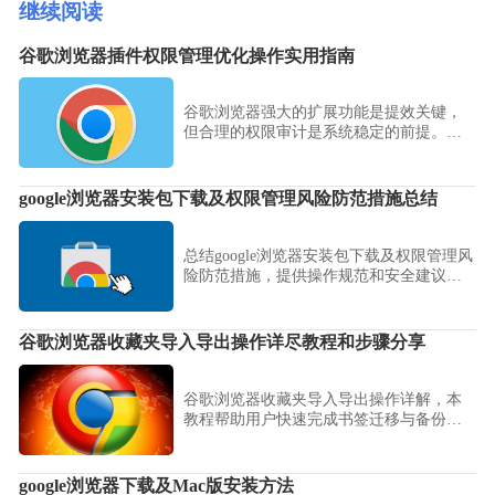
继续阅读
谷歌浏览器插件权限管理优化操作实用指南
谷歌浏览器强大的扩展功能是提效关键，
但合理的权限审计是系统稳定的前提。详
细演示如何根据站点敏感度精细化配置插
件访问权限，教您利用内置安全检查功能
审计高风险扩展，并在保障系统流畅度的
google浏览器安装包下载及权限管理风险防范措施总结
前提下，构建一个既能提升生产力又具备
严密数据保护能力的运行环境。
总结google浏览器安装包下载及权限管理风
险防范措施，提供操作规范和安全建议，
保障下载与权限操作安全可靠。
谷歌浏览器收藏夹导入导出操作详尽教程和步骤分享
谷歌浏览器收藏夹导入导出操作详解，本
教程帮助用户快速完成书签迁移与备份，
保障数据安全，提升浏览器使用便捷性与
管理效率。
google浏览器下载及Mac版安装方法