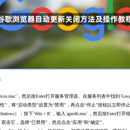
：
.msc`，然后按Enter打开服务管理器。在服务列表中找到`Google Update S
服务，选择“属性”，将“启动类型”设置为“禁用”，再点击“停止”按钮以立
ws）：按下`Win + R`，输入`gpedit.msc`，然后按En
更新”选项，双击它，选择“已禁用”，然后点击“应用”和“确定”。