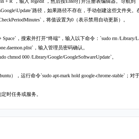
 + R`，输入`regedit`，然后按Enter打开注册表编辑器。导航到
olicies\Google\Update`路径，如果路径不存在，手动创建这些文
eCheckPeriodMinutes`，将值设置为0（表示禁用自动更新）。
`，搜索并打开“终端”，输入以下命令：`sudo rm /Library/LaunchAgents
e.keystone.daemon.plist`，输入管理员密码确认。
000 /Library/Google/GoogleSoftwareUpdate`。
），运行命令`sudo apt-mark hold google-chrome-stab
关的定时任务或服务。