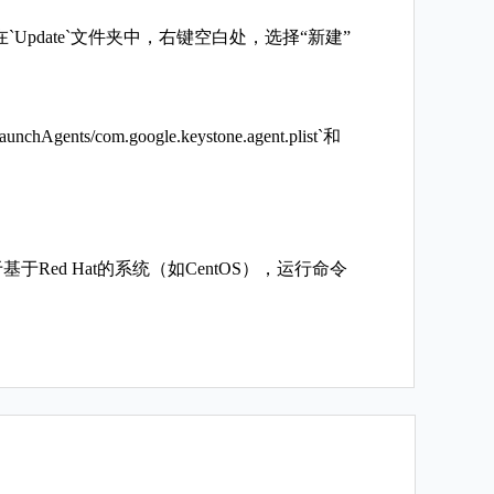
件夹。在`Update`文件夹中，右键空白处，选择“新建”
/com.google.keystone.agent.plist`和
le`；对于基于Red Hat的系统（如CentOS），运行命令