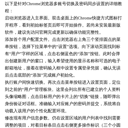
以下是针对Chrome浏览器多账号切换及密码同步设置的详细教
程：
启动浏览器进入主界面。双击桌面上的Chrome快捷方式图标打
开程序，看到初始标签页后即可开始操作。若尚未安装最新版
软件，建议先访问官网完成更新以确保功能完整性。
添加首个用户配置文件。点击浏览器右上角三个竖排圆点的菜
单按钮，选择下拉菜单中的“设置”选项。向下滚动页面找到标
有“用户”字样的区域，点击右侧蓝色的“添加”按钮。此时会弹
出创建新用户的窗口，输入希望使用的显示名称和可选的电子
邮箱地址，接着在密码输入框中设置专属登录凭据，确认无误
后点击底部的“添加”完成账户初始化。
执行账户间快速切换。再次点击菜单按钮进入设置页面，定位
到之前的“用户”管理板块。这里会列出所有已建立的个人资料
头像缩略图，点击目标用户的卡片上的“切换”链接，随即弹出
身份验证对话框。准确输入对应账户的密码并提交，系统将自
动载入该用户的个性化配置环境。
修改现有用户信息参数。仍在设置区域的用户列表中找到需要
调整的项目，对着目标条目点击右侧更多操作标识（三个小圆