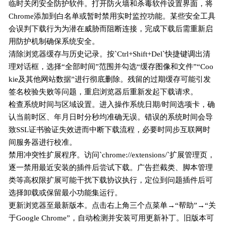
临时关闭安全防护软件。打开防火墙和杀毒软件设置界面，将
Chrome添加到白名单或暂时禁用实时监控功能。某些安全工具
会误判下载行为为潜在威胁而阻断连接，完成下载后需重新启
用防护机制确保系统安全。
清除浏览器缓存与历史记录。按`Ctrl+Shift+Del`快捷键调出清
理对话框，选择“全部时间”范围并勾选“缓存图像和文件”“Coo
kie及其他网站数据”进行彻底删除。残留的过期缓存可能引发
签名校验失败等问题，重启浏览器后重新发起下载请求。
检查系统时间与区域设置。进入操作系统日期/时间选项卡，确
认当前时区、年月日时分秒均准确无误。错误的系统时间会导
致SSL证书验证失效进而中断下载流程，必要时同步互联网时
间服务器进行校准。
禁用冲突性扩展程序。访问`chrome://extensions/`扩展管理页，
逐一禁用最近安装的插件后尝试下载。广告拦截类、脚本管理
类等高权限扩展可能干扰下载协议执行，定位到问题插件后可
选择卸载或保留最小功能集运行。
更新浏览器至最新版本。点击右上角三个点菜单→“帮助”→“关
于Google Chrome”，自动检测并安装可用更新补丁。旧版本可