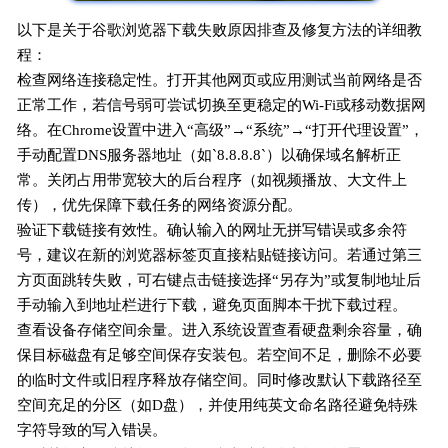
以下是关于谷歌浏览器下载失败原因排查及修复方法的详细教
程：
检查网络连接稳定性。打开其他网页或应用测试当前网络是否
正常工作，若信号弱可尝试切换至更稳定的Wi-Fi或移动数据网
络。在Chrome设置中进入“高级”→“系统”→“打开代理设置”，
手动配置DNS服务器地址（如`8.8.8.8`）以确保域名解析正
常。关闭占用带宽较大的后台程序（如视频播放、大文件上
传），优先保障下载任务的网络资源分配。
验证下载链接有效性。确认输入的网址无拼写错误或多余符
号，建议在新的浏览器标签页直接粘贴链接访问。若通过第三
方页面跳转失败，可右键点击链接选择“另存为”或复制地址后
手动输入到地址栏进行下载，避免页面脚本干扰下载过程。
查看设备存储空间余量。进入系统设置查看硬盘剩余容量，确
保目标磁盘有足够空间保存安装包。若空间不足，删除不必要
的临时文件或旧程序释放存储空间。同时修改默认下载路径至
空间充足的分区（如D盘），并使用纯英文命名路径避免特殊
字符导致的写入错误。