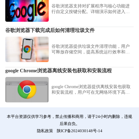
谷歌浏览器支持对扩展程序与核心功能进
行自定义按键分配。详细演示如何进入高
级设置面板，为常用插件设置专属唤醒热
键，助您跨越鼠标点击的低效路径，通过
指尖的精准调度实现网页浏览与任务处理
谷歌浏览器下载完成后如何清理垃圾文件
的毫秒级衔接，全方位加速您的个性化办
公流程。
谷歌浏览器提供垃圾文件清理功能，用户
可释放存储空间，提高系统运行效率和浏
览器性能。
google Chrome浏览器离线安装包获取和安装流程
google Chrome浏览器提供离线安装包获取
和安装流程，用户可在无网络环境下高效
完成浏览器安装及基础配置，保证功能完
整和系统稳定，提高部署效率和使用体
验。
本平台资源仅供学习参考，禁止传播和商用，请于24小时内删除，违规
后果自负。
隐私政策
陕ICP备2024030148号-14