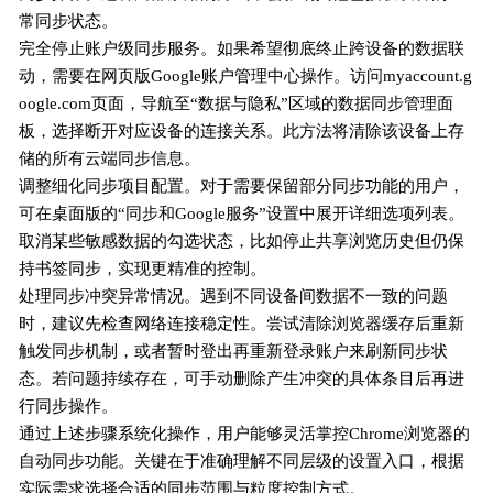
常同步状态。
完全停止账户级同步服务。如果希望彻底终止跨设备的数据联
动，需要在网页版Google账户管理中心操作。访问myaccount.g
oogle.com页面，导航至“数据与隐私”区域的数据同步管理面
板，选择断开对应设备的连接关系。此方法将清除该设备上存
储的所有云端同步信息。
调整细化同步项目配置。对于需要保留部分同步功能的用户，
可在桌面版的“同步和Google服务”设置中展开详细选项列表。
取消某些敏感数据的勾选状态，比如停止共享浏览历史但仍保
持书签同步，实现更精准的控制。
处理同步冲突异常情况。遇到不同设备间数据不一致的问题
时，建议先检查网络连接稳定性。尝试清除浏览器缓存后重新
触发同步机制，或者暂时登出再重新登录账户来刷新同步状
态。若问题持续存在，可手动删除产生冲突的具体条目后再进
行同步操作。
通过上述步骤系统化操作，用户能够灵活掌控Chrome浏览器的
自动同步功能。关键在于准确理解不同层级的设置入口，根据
实际需求选择合适的同步范围与粒度控制方式。