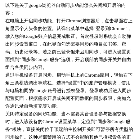
以下是关于google浏览器自动同步功能怎么关闭和开启的内
容：
在电脑上开启同步功能。打开Chrome浏览器后，点击界面右上
角显示个人头像的位置。从弹出菜单中选择“登录到Chrome”，
输入您的Google账户信息完成验证。首次登录时系统会自动弹
出同步设置窗口，在此界面勾选需要同步的项目如书签、密
码、历史记录等。若之前已登录但未启用同步，可进入设置页
面找到“同步和Google服务”选项，开启顶部的同步开关并自由
组合各类同步内容。
通过手机设备开启同步。启动手机上的Chrome应用，轻触右下
角三条横线调出导航栏。选择“设置”中的账户管理模块，使用
与电脑相同的Google账号进行授权登录。登录成功后进入同步
配置页面，根据需求开启或关闭不同数据的同步权限，例如允
许通讯录自动填充等功能。
关闭特定设备的同步功能。当不需要某台设备参与数据交换
时，进入该设备的Chrome设置菜单，定位到“同步和Google服
务”板块，直接关闭位于顶端的主控制开关即可暂停所有类型的
同步操作。这种局部禁用的方式不会影响其他已授权设备的正