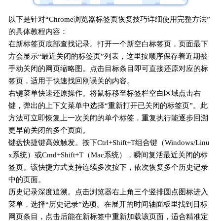
以下是针对“Chrome浏览器标签页恢复技巧详细使用完整方法”
的具体教程内容：
在新标签页底部查找记录。打开一个新空白标签页，页面最下
方会显示“最近关闭的标签页”列表，这里按顺序保存着近期被
手动关闭的网页缩略图。点击目标条目即可直接还原对应的标
签页，适用于快速找回刚误关的内容。
右键菜单快速还原操作。将鼠标移至标签栏空白区域点击右
键，弹出的上下文菜单中选择“重新打开已关闭的标签页”。此
方法可立即恢复上一次关闭的单个标签，重复执行能逐步回溯
更早前关闭的多个页面。
键盘快捷键高效触发。按下Ctrl+Shift+T组合键（Windows/Linu
x系统）或Cmd+Shift+T（Mac系统），瞬间复活最近关闭的标
签页。该快捷方式支持连续多次按下，依次恢复多个历史记录
中的页面。
历史记录深度追溯。点击浏览器右上角三个竖排圆点图标进入
菜单，选择“历史记录”选项。在展开的时间轴面板里找到目标
网页条目，点击后能在新标签中重新加载该页面，适合精准定