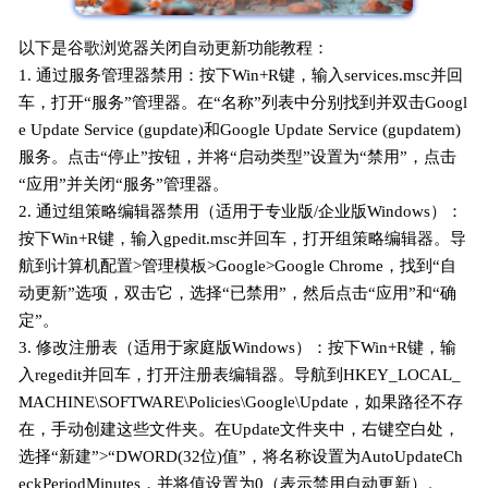
以下是谷歌浏览器关闭自动更新功能教程：
1. 通过服务管理器禁用：按下Win+R键，输入services.msc并回
车，打开“服务”管理器。在“名称”列表中分别找到并双击Googl
e Update Service (gupdate)和Google Update Service (gupdatem)
服务。点击“停止”按钮，并将“启动类型”设置为“禁用”，点击
“应用”并关闭“服务”管理器。
2. 通过组策略编辑器禁用（适用于专业版/企业版Windows）：
按下Win+R键，输入gpedit.msc并回车，打开组策略编辑器。导
航到计算机配置>管理模板>Google>Google Chrome，找到“自
动更新”选项，双击它，选择“已禁用”，然后点击“应用”和“确
定”。
3. 修改注册表（适用于家庭版Windows）：按下Win+R键，输
入regedit并回车，打开注册表编辑器。导航到HKEY_LOCAL_
MACHINE\SOFTWARE\Policies\Google\Update，如果路径不存
在，手动创建这些文件夹。在Update文件夹中，右键空白处，
选择“新建”>“DWORD(32位)值”，将名称设置为AutoUpdateCh
eckPeriodMinutes，并将值设置为0（表示禁用自动更新）。