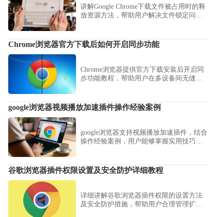
讲解Google Chrome下载文件被占用时的释
放资源方法，帮助用户解决文件锁定问
题，保障下载和安装顺利完成。
Chrome浏览器官方下载后如何开启同步功能
Chrome浏览器提供官方下载安装后开启同
步功能教程，帮助用户在多设备间无缝同
步数据。
google浏览器视频播放加速插件操作经验案例
google浏览器支持视频播放加速插件，结合
操作经验案例，用户能够掌握实用技巧，
有效减少卡顿与延迟，使观看学习视频与
娱乐内容时更加流畅顺滑，提升整体体
验。
谷歌浏览器插件权限设置及安全防护详细教程
详细讲解谷歌浏览器插件权限的设置方法
及安全防护措施，帮助用户合理管理扩展
权限，保障个人隐私和数据安全，防止恶