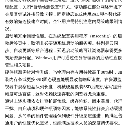
理配置，关闭“自动检测设置”开关。该功能在部分网络环境下
会反复尝试连接导致卡顿，固定静态IP或使用PAC脚本替代能
有效缩短连接建立时间。企业用户需特别注意内网策略限制情
况。
启动项冗余拖慢性能。在系统配置实用程序（msconfig）的启
动标签页中，取消非必要随系统启动的服务项。特别是云同
步、自动更新等后台进程，延迟启动策略可让浏览器获得更多
初始资源分配。Windows用户可通过任务管理器的启动栏直接
管理相关项目。
硬件瓶颈需针对性升级。当物理内存占用持续高于80%时，加
装内存条或更换SSD固态硬盘能明显改善响应速度。在资源监
视器中观察磁盘队列长度，机械硬盘换装SSD后随机读写提升
幅度可达百倍，这对依赖快速存取的浏览器尤为重要。
通过上述步骤依次排查扩展负载、缓存堆积、版本滞后、代理
干扰、自启动项和硬件瓶颈等因素，能够系统性解决启动缓慢
问题。从简单的插件管理延伸到硬件升级层层递进，既满足普
通用户的快速优化需求，也能满足技术人员的深度调优要求。