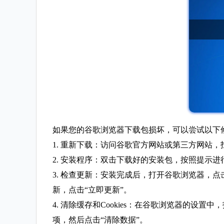
如果您的谷歌浏览器下载包损坏，可以尝试以下
1. 重新下载：访问谷歌官方网站或第三方网站
2. 安装程序：双击下载好的安装包，按照提示进
3. 检查更新：安装完成后，打开谷歌浏览器，
新，点击“立即更新”。
4. 清除缓存和Cookies：在谷歌浏览器的设置中
项，然后点击“清除数据”。