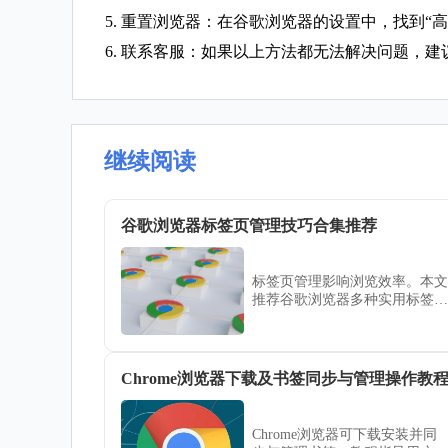
5. 重置浏览器：在谷歌浏览器的设置中，找到“
6. 联系客服：如果以上方法都无法解决问题，
继续阅读
谷歌浏览器标签页管理技巧合集推荐
标签页管理影响浏览效率。本文
推荐谷歌浏览器多种实用标签页
管理技巧，提升用户浏览体验。
Chrome浏览器下载及书签同步与管理操作教
Chrome浏览器可下载安装并同