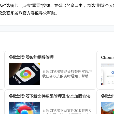
高级”选项卡，点击“重置”按钮。在弹出的窗口中，勾选“删除个人
建议您联系谷歌官方客服寻求帮助。
谷歌浏览器智能提醒管理
谷歌浏览器智能提醒管理实现下
载任务状态的实时通知，帮助用
户随时掌握下载进度，提高管理
效率。
程
谷歌浏览器下载文件权限管理及安全加固方法
谷歌浏
谷歌浏览器下载文件权限管理及