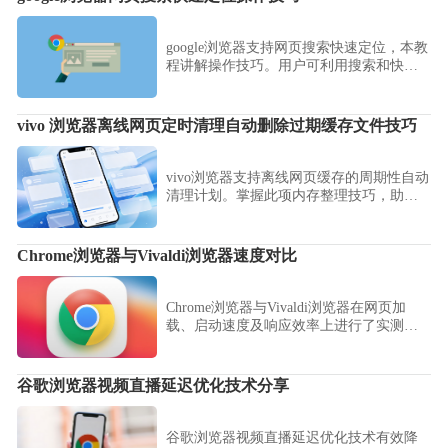
google浏览器支持网页搜索快速定位，本教
程讲解操作技巧。用户可利用搜索和快捷
键快速找到页面内容，提高信息查找效
率。
vivo 浏览器离线网页定时清理自动删除过期缓存文件技巧
vivo浏览器支持离线网页缓存的周期性自动
清理计划。掌握此项内存整理技巧，助你
让缓存列表始终保持在最优状态，有效节
省手机存储空间，降低冗余垃圾对系统性
能的干扰。
Chrome浏览器与Vivaldi浏览器速度对比
Chrome浏览器与Vivaldi浏览器在网页加
载、启动速度及响应效率上进行了实测对
比，分析不同环境下性能差异，为用户提
供优化建议和选择参考。
谷歌浏览器视频直播延迟优化技术分享
谷歌浏览器视频直播延迟优化技术有效降