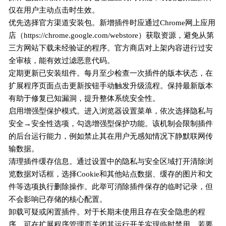
仅在用户主动点击时生效。
优先选择官方渠道安装包。新增插件时应通过Chrome网上应用
店（https://chrome.google.com/webstore）获取资源，避免从第
三方网站下载未经验证的程序。官方商店对上架内容进行过安
全审核，能有效过滤恶意代码。
定期更新已安装组件。每月至少检查一次插件的版本状态，在
扩展程序页面点击更新按钮手动触发升级流程。保持最新版本
有助于修复已知漏洞，提升整体系统安全性。
启用增强型保护模式。进入浏览器设置菜单，依次选择隐私与
安全→安全性选项，勾选增强型保护功能。该机制会限制插件
的后台运行能力，例如禁止其在用户无感知情况下静默联网传
输数据。
清理插件缓存信息。通过设置中的隐私与安全区域打开清除浏
览数据对话框，选择Cookie和其他站点数据、缓存的图片和文
件等选项执行删除操作。此举可消除插件保存的临时记录，但
不会影响已存储的核心配置。
卸载可疑或闲置插件。对于长期未使用且存在安全隐患的程
序，可在扩展程序管理页关闭其运行开关实现临时禁用，若要