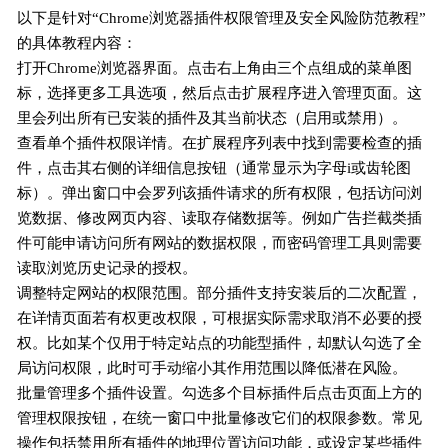
以下是针对“Chrome浏览器插件权限管理及安全风险防范教程”
的具体教程内容：
打开Chrome浏览器界面。点击右上角由三个点组成的菜单图
标，选择更多工具选项，然后点击扩展程序进入管理页面。这
里会列出所有已安装的插件及其当前状态（启用或禁用）。
查看单个插件权限详情。在扩展程序列表中找到需要检查的插
件，点击其右侧的详细信息按钮（通常显示为字母i或齿轮图
标）。弹出窗口中会罗列该插件请求的所有权限，包括访问浏
览数据、修改网页内容、读取存储数据等。例如广告拦截类插
件可能申请访问所有网站的数据权限，而密码管理工具则需要
读取浏览历史记录的授权。
调整特定网站的权限范围。部分插件支持安装后的二次配置，
在详情页面若有权更改权限，可根据实际需求取消不必要的授
权。比如某个仅用于特定站点的功能型插件，却默认勾选了全
局访问权限，此时可手动缩小其作用范围以降低潜在风险。
批量管理多个插件设置。勾选多个目标插件后点击页面上方的
管理权限按钮，在统一窗口中批量修改它们的权限参数。常见
操作包括禁用所有插件的地理位置访问功能，或设定某些插件