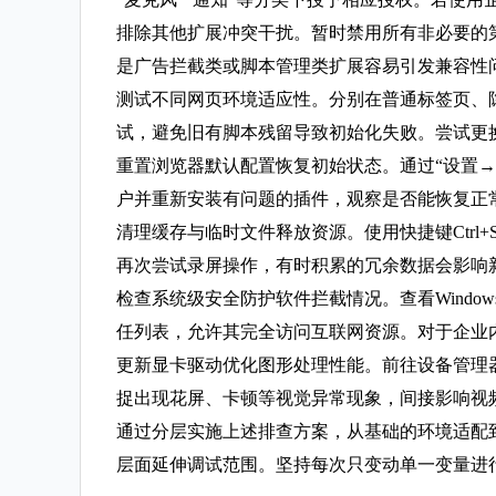
排除其他扩展冲突干扰。暂时禁用所有非必要的
是广告拦截类或脚本管理类扩展容易引发兼容性
测试不同网页环境适应性。分别在普通标签页、
试，避免旧有脚本残留导致初始化失败。尝试更
重置浏览器默认配置恢复初始状态。通过“设置
户并重新安装有问题的插件，观察是否能恢复正
清理缓存与临时文件释放资源。使用快捷键Ctrl+Sh
再次尝试录屏操作，有时积累的冗余数据会影响
检查系统级安全防护软件拦截情况。查看Wind
任列表，允许其完全访问互联网资源。对于企业
更新显卡驱动优化图形处理性能。前往设备管理
捉出现花屏、卡顿等视觉异常现象，间接影响视
通过分层实施上述排查方案，从基础的环境适配
层面延伸调试范围。坚持每次只变动单一变量进