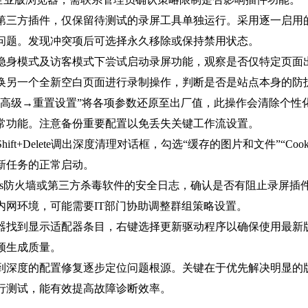
第三方插件，仅保留待测试的录屏工具单独运行。采用逐一启用
问题。发现冲突项后可选择永久移除或保持禁用状态。
隐身模式及访客模式下尝试启动录屏功能，观察是否仅特定页面
换另一个全新空白页面进行录制操作，判断是否是站点本身的防
→高级→重置设置”将各项参数还原至出厂值，此操作会清除个性
常功能。注意备份重要配置以免丢失关键工作流设置。
ift+Delete调出深度清理对话框，勾选“缓存的图片和文件”“C
新任务的正常启动。
ows防火墙或第三方杀毒软件的安全日志，确认是否有阻止录屏
内网环境，可能需要IT部门协助调整群组策略设置。
器找到显示适配器条目，右键选择更新驱动程序以确保使用最新版
频生成质量。
到深度的配置修复逐步定位问题根源。关键在于优先解决明显的
行测试，能有效提高故障诊断效率。