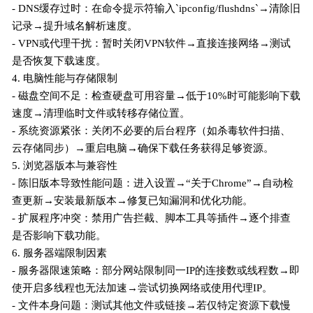
- DNS缓存过时：在命令提示符输入`ipconfig/flushdns`→清除旧
记录→提升域名解析速度。
- VPN或代理干扰：暂时关闭VPN软件→直接连接网络→测试
是否恢复下载速度。
4. 电脑性能与存储限制
- 磁盘空间不足：检查硬盘可用容量→低于10%时可能影响下载
速度→清理临时文件或转移存储位置。
- 系统资源紧张：关闭不必要的后台程序（如杀毒软件扫描、
云存储同步）→重启电脑→确保下载任务获得足够资源。
5. 浏览器版本与兼容性
- 陈旧版本导致性能问题：进入设置→“关于Chrome”→自动检
查更新→安装最新版本→修复已知漏洞和优化功能。
- 扩展程序冲突：禁用广告拦截、脚本工具等插件→逐个排查
是否影响下载功能。
6. 服务器端限制因素
- 服务器限速策略：部分网站限制同一IP的连接数或线程数→即
使开启多线程也无法加速→尝试切换网络或使用代理IP。
- 文件本身问题：测试其他文件或链接→若仅特定资源下载慢