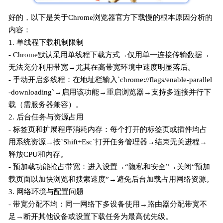
好的，以下是关于Chrome浏览器官方下载慢的根本原因分析的
内容：
1. 单线程下载机制限制
- Chrome默认采用单线程下载方式→仅用单一连接传输数据→
无法充分利用带宽→尤其在高带宽环境中速度明显落后。
- 手动开启多线程：在地址栏输入`chrome://flags/enable-parallel
-downloading`→启用该功能→重启浏览器→支持多连接并行下
载（需服务器兼容）。
2. 后台任务与资源占用
- 标签页和扩展程序消耗内存：每个打开的标签页或插件均占
用系统资源→按`Shift+Esc`打开任务管理器→结束无关进程→
释放CPU和内存。
- 预加载功能抢占带宽：进入设置→“隐私和安全”→关闭“预加
载页面以加快浏览和搜索速度”→避免后台加载占用网络资源。
3. 网络环境与配置问题
- 带宽分配不均：同一网络下多设备使用→路由器分配带宽不
足→断开其他设备或设置下载任务为最高优先级。